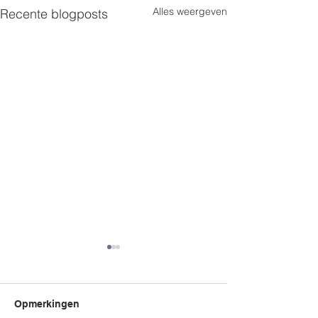
Alles weergeven
Recente blogposts
Opmerkingen
Mamadag
Egeltje prik