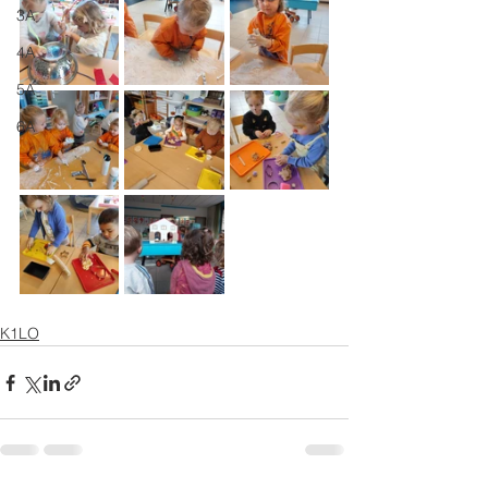
3A
4A
5A
6A
K1LO