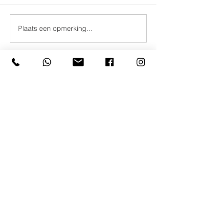
Plaats een opmerking...
Contacteer ons
GVBS Mariaschool
Bergstraat 12
2280 Grobbendonk
Tel:
014 51 29 29
- Gsm:
0497 80 60 66
Email:
directie@mariaschoolgrobbendonk.be
Schooluren
De lessen duren van 08.40 uur tot 11.50 uur en
van 13.15 uur tot 15.40 uur.
Op woensdag van 08.40 uur tot 12.15 uur en
vrijdagnamiddag van 13.15 uur tot 15.00 uur.