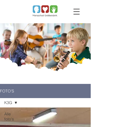
FOTO'S
K3G
Alle
foto's