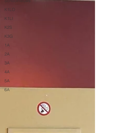
Schoolnieuws
K1LO
K1LI
K2S
K3G
1A
2A
3A
4A
5A
6A