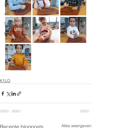
3A
4A
5A
6A
K1LO
Alles weergeven
Recente blogposts