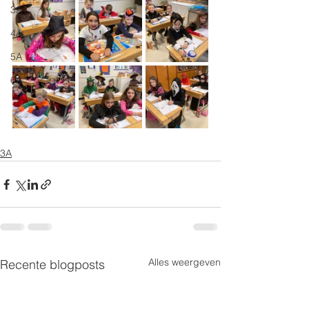
3A
4A
5A
6A
3A
Alles weergeven
Recente blogposts