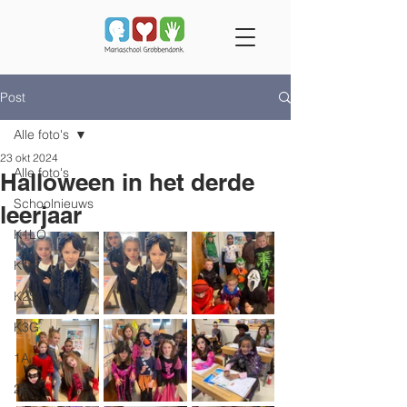
Post
Alle foto's
23 okt 2024
Alle foto's
Halloween in het derde
Schoolnieuws
leerjaar
K1LO
K1LI
K2S
K3G
1A
2A