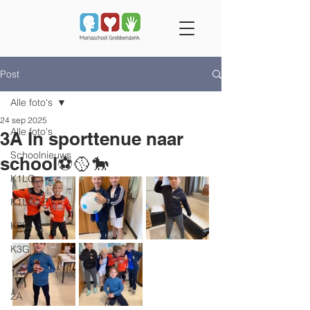
Post
Alle foto's
24 sep 2025
Alle foto's
3A In sporttenue naar
Schoolnieuws
school⚽️🥎🐎
K1LO
K1LI
K2S
K3G
1A
2A