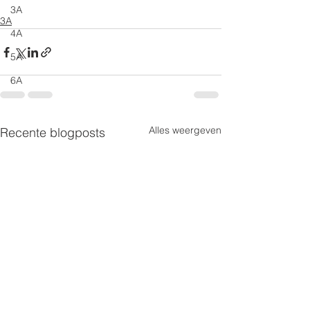
3A
3A
4A
5A
6A
Alles weergeven
Recente blogposts