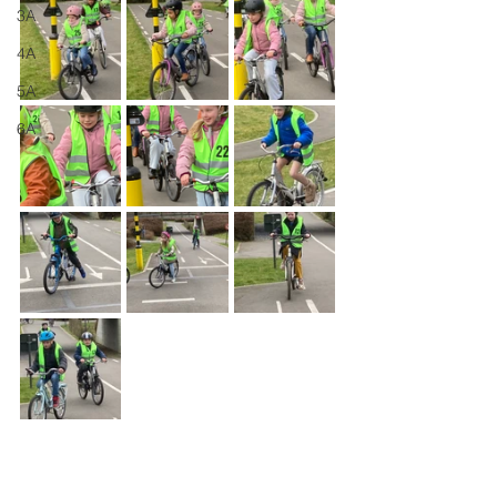
3A
4A
5A
6A