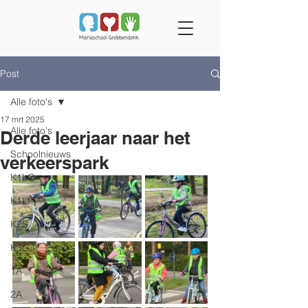
Post
Alle foto's
17 mrt 2025
Alle foto's
Derde leerjaar naar het
Schoolnieuws
verkeerspark
K1LO
K1LI
K2S
K3G
1A
2A