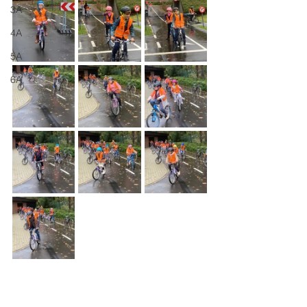
3A
4A
5A
6A