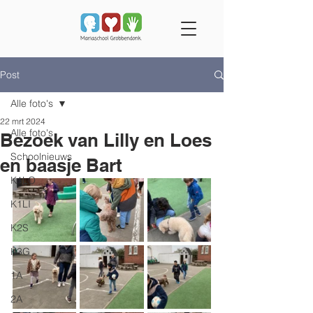
Post
Alle foto's
22 mrt 2024
Alle foto's
Bezoek van Lilly en Loes
Schoolnieuws
en baasje Bart
K1LO
K1LI
K2S
K3G
1A
2A