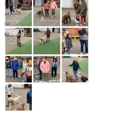
3A
4A
5A
6A