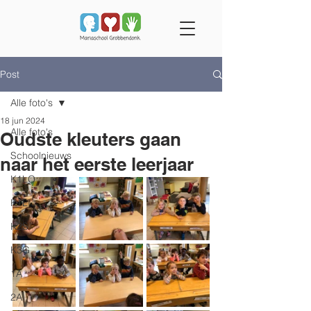
Post
Alle foto's
18 jun 2024
Alle foto's
Oudste kleuters gaan
Schoolnieuws
naar het eerste leerjaar
K1LO
K1LI
K2S
K3G
1A
2A