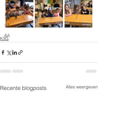
3A
4A
5A
6A
K3G
Alles weergeven
Recente blogposts