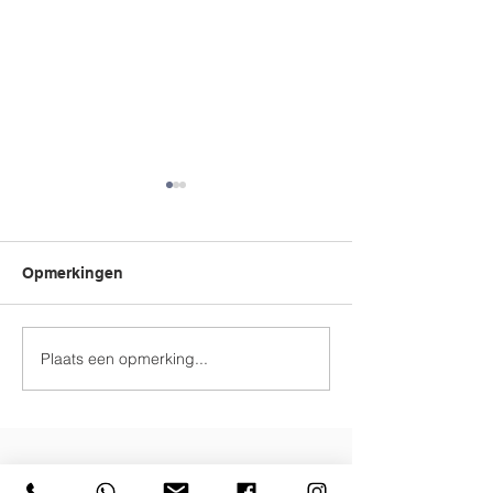
Lynn is jarig!
Opmerkingen
Mamadag
Plaats een opmerking...