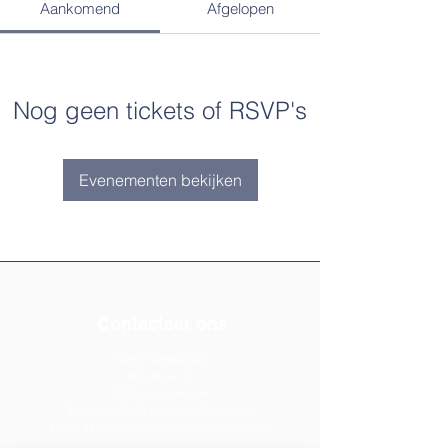
Aankomend
Afgelopen
Nog geen tickets of RSVP's
Evenementen bekijken
Contacteer ons
GVBS Mariaschool
Bergstraat 12
2280 Grobbendonk
Tel:
014 51 29 29
- Gsm:
0497 80 60 66
Email:
directie@mariaschoolgrobbendonk.be