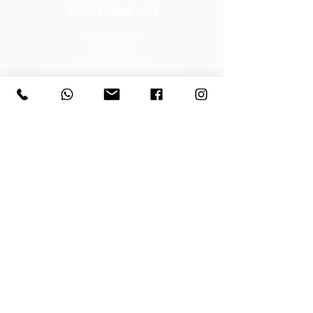
Contacteer ons
GVBS Mariaschool
Bergstraat 12
2280 Grobbendonk
Tel:
014 51 29 29
- Gsm:
0497 80 60 66
Email:
directie@mariaschoolgrobbendonk.be
Schooluren
De lessen duren van 08.40 uur tot 11.50 uur en
van 13.15 uur tot 15.40 uur.
Op woensdag van 08.40 uur tot 12.15 uur en
vrijdagnamiddag van 13.15 uur tot 15.00 uur.
Privacyverklaring
Lees of download hier de uitgebreide versie
van onze privacyverklaring
Klokkenluidersregeling