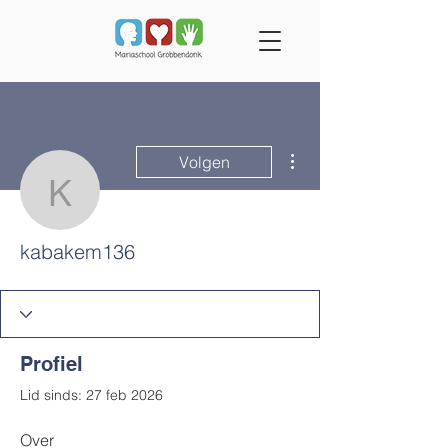
Meer acties
Volgen
kabakem136
kabakem136
Profiel
Lid sinds: 27 feb 2026
Over