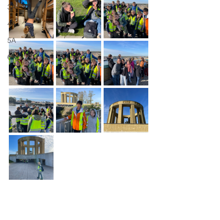
3A
4A
5A
6A