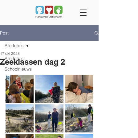
Post
Alle foto's
17 okt 2023
Alle foto's
Zeeklassen dag 2
Schoolnieuws
K1LO
K1LI
K2S
K3G
1A
2A