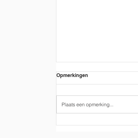
Opmerkingen
Plaats een opmerking...
3A Even griezelen in het
derde leerjaar…