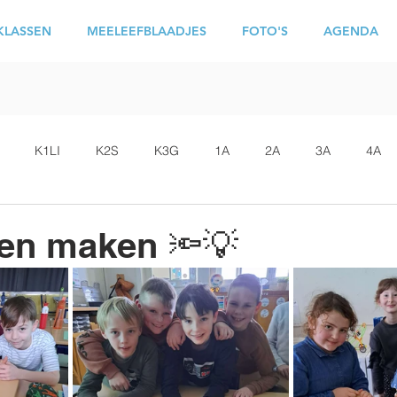
KLASSEN
MEELEEFBLAADJES
FOTO'S
AGENDA
K1LI
K2S
K3G
1A
2A
3A
4A
en maken 🔦💡