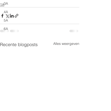
3A
1A
4A
5A
6A
Alles weergeven
Recente blogposts