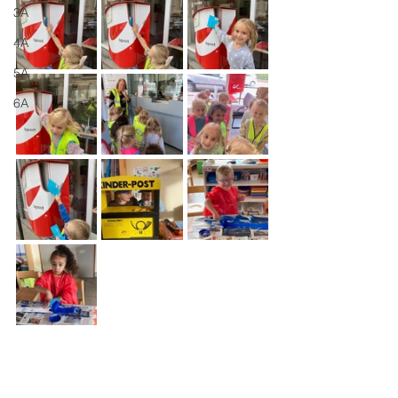
3A
4A
5A
6A