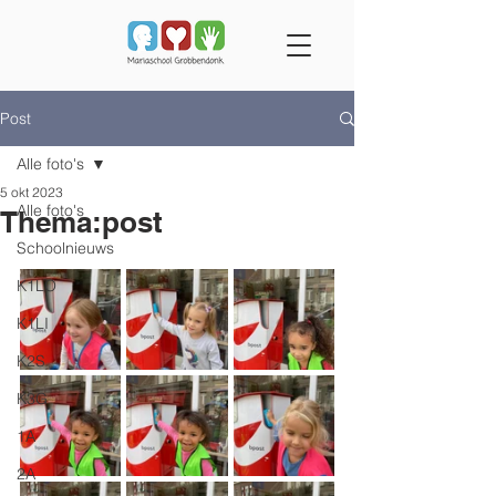
Post
Alle foto's
5 okt 2023
Alle foto's
Thema:post
Schoolnieuws
K1LO
K1LI
K2S
K3G
1A
2A