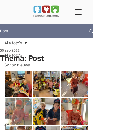
Post
Alle foto's
30 sep 2022
Alle foto's
Thema: Post
Schoolnieuws
K1LO
K1LI
K2S
K3G
1A
2A