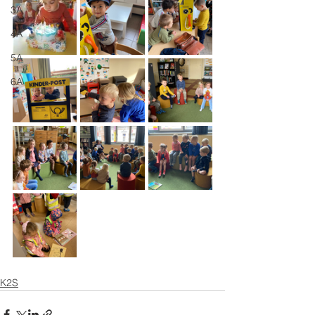
3A
4A
5A
6A
K2S