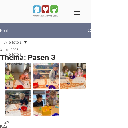
Post
Alle foto's
31 mrt 2023
Alle foto's
Thema: Pasen 3
Schoolnieuws
K1LO
K1LI
K2S
K3G
1A
2A
K2S