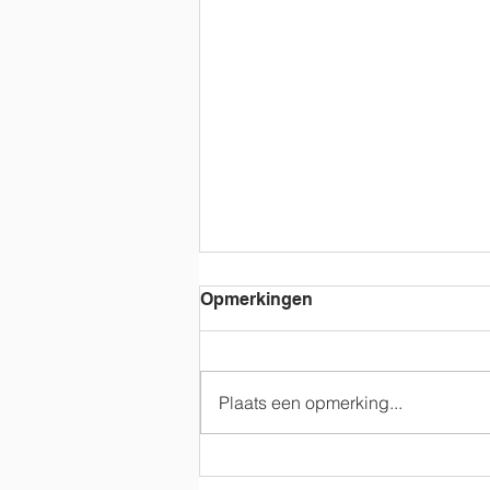
Opmerkingen
Mamadag 2025
Plaats een opmerking...