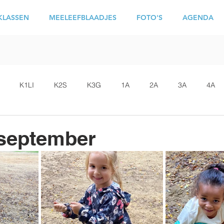
KLASSEN
MEELEEFBLAADJES
FOTO'S
AGENDA
K1LI
K2S
K3G
1A
2A
3A
4A
september