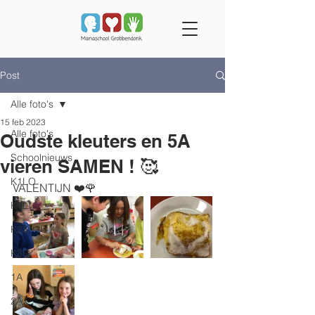
Post
Alle foto's
15 feb 2023
Alle foto's
Oudste kleuters en 5A
Schoolnieuws
vieren SAMEN ! 🥰
K1LO
VALENTIJN ❤️🌹
K1LI
K2S
K3G
1A
2A