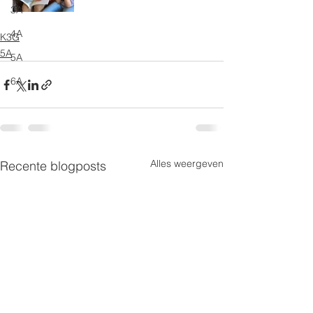
3A
4A
K3G
5A
5A
6A
Alles weergeven
Recente blogposts