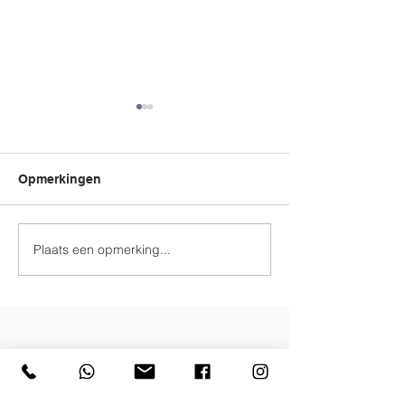
Lynn is jarig!
Opmerkingen
Mamadag
Plaats een opmerking...
Contacteer ons
GVBS Mariaschool