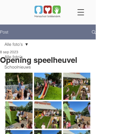
Post
Alle foto's
8 sep 2023
Alle foto's
Opening speelheuvel
Schoolnieuws
K1LO
K1LI
K2S
K3G
1A
2A