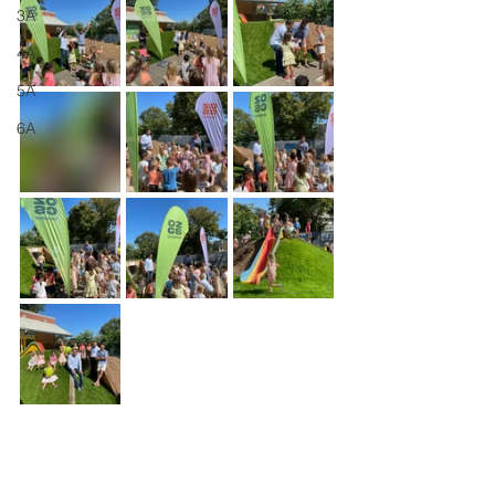
3A
4A
5A
6A