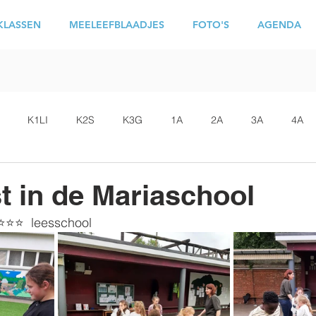
KLASSEN
MEELEEFBLAADJES
FOTO'S
AGENDA
K1LI
K2S
K3G
1A
2A
3A
4A
t in de Mariaschool
 ⭐⭐⭐  leesschool 