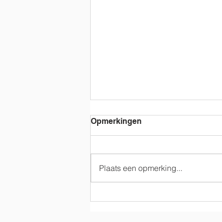
Opmerkingen
Plaats een opmerking...
3A Even griezelen in het
derde leerjaar…