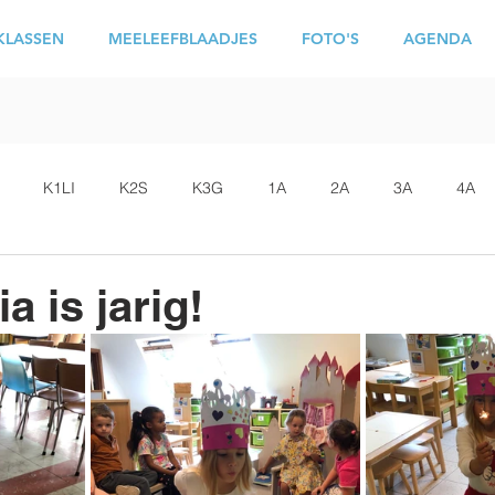
KLASSEN
MEELEEFBLAADJES
FOTO'S
AGENDA
K1LI
K2S
K3G
1A
2A
3A
4A
a is jarig!