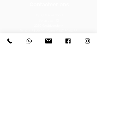
Contacteer ons
GVBS Mariaschool
Bergstraat 12
2280 Grobbendonk
Tel:
014 51 29 29
- Gsm:
0497 80 60 66
Email:
directie@mariaschoolgrobbendonk.be
Schooluren
De lessen duren van 08.40 uur tot 11.50 uur en
van 13.15 uur tot 15.40 uur.
Op woensdag van 08.40 uur tot 12.15 uur en
vrijdagnamiddag van 13.15 uur tot 15.00 uur.
Privacyverklaring
Lees of download hier de uitgebreide versie
van onze privacyverklaring
Klokkenluidersregeling