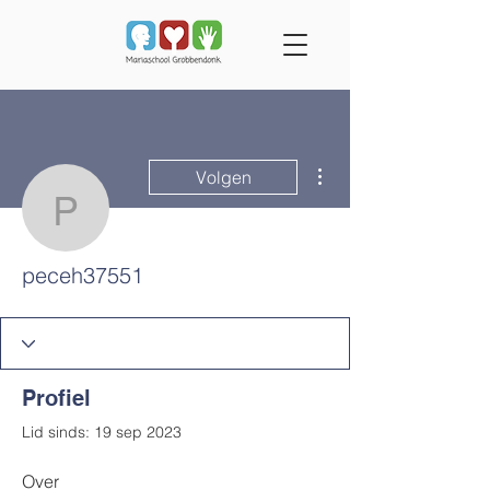
Meer acties
Volgen
peceh37551
peceh37551
Profiel
Lid sinds: 19 sep 2023
Over